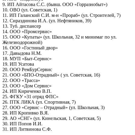
9. ИП Айтасова С.С. (бывш. ООО «Горразнобыт»)
10. ОВО (ул. Советская, 1)
11. ИП Галанский С.И. м-н «Прораб» (ул. Строителей, 7)
12. Сираздинова И.А. (ул. Нефтяников, 39)
13. Туб. диспансер
14. ООО «Промсервис»
15. ООО «Купаты» (ул. Школьная, 32 и минимаг по ул.
Железнодорожной)
16. ООО «Гостиный двор»
17. Давыдова Н.М.
18. МУП «Быт-Сервис»
19. ИП Усатова
20. ООО РемБурСервис
21. ООО «БПО-Отрадный» ( ул. Советская, 16)
22. ООО «Трасса»
23. ООО «Дом Сервис»
24. ИП Кириченко В.П.
25. ФГКУ «31 отряд ФПС»
26. ПТК ЛИКА (ул. Спортивная, 7)
27. ООО «Сервис – Отрадный» (ул. Школьная, 3)
28. ИП Кропивко В.Я.
29. АО «СНГ» (ул. Кинельская, 1, Советская, 5)
30. ИП Попов И.И.
31. ИП Литвинова С.Ф.